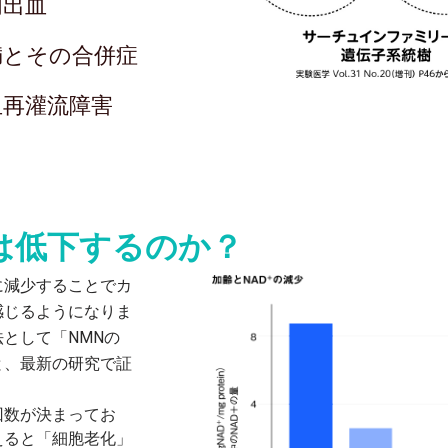
内出血
満とその合併症
血再灌流障害
+は低下するのか？
に減少することでカ
感じるようになりま
法として「NMNの
と、最新の研究で証
回数が決まってお
えると「細胞老化」