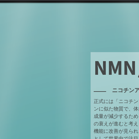
NM
ニコチン
正式には「ニコチン
ンに似た物質で、体
成量が減少するため
の衰えが進むと考え
機能に改善が見られ
として世界中で注目