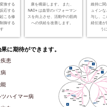
変換する
康を構築します。 また、
維持に関
反応する
NAD+ は血管のパフォーマン
ュインな
起こる修
スを向上させ、活動中の筋肉
与し、こ
制御する
への供給を改善します。
経伝達が
す
う
効果に期待ができます。
経疾患
尿病
機能
ルツハイマー病