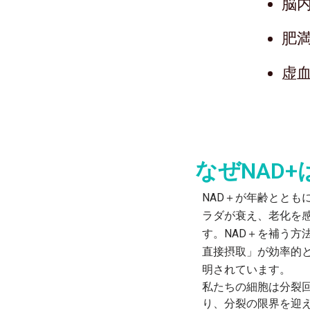
脳
肥
虚
なぜNAD
NAD＋が年齢ととも
ラダが衰え、老化を
す。NAD＋を補う方
直接摂取」が効率的
明されています。
私たちの細胞は分裂
り、分裂の限界を迎