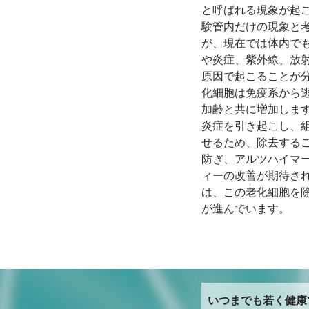
と呼ばれる現象が起
験管内だけの現象と
が、現在では体内でも
や炎症、紫外線、放
原因で起こることが
化細胞は免疫系から
加齢と共に増加しま
炎症を引き起こし、
せるため、除去する
防ぎ、アルツハイマ
ィーの改善が期待さ
は、この老化細胞を
が進んでいます。
いつまでも若く健康