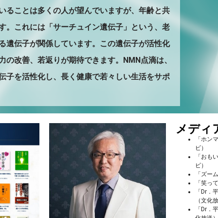
いることは多くの人が望んでいますが、年齢と共
す。これには「サーチュイン遺伝子」という、老
る遺伝子が関係しています。この遺伝子が活性化
力の改善、若返りが期待できます。NMN点滴は、
伝子を活性化し、長く健康で若々しい生活をサポ
メディ
「ホンマ
ビ）
「おも
ビ）
「ズー
「笑っ
「Dr．
（文化
「Dr．