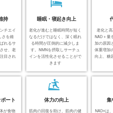
維持
睡眠・寝起き向上
ンチエイ
老化が進むと睡眠時間が短く
老化と高
しさを維
なるだけではなく、深く眠れ
NAD＋
ばれるサ
る時間が圧倒的に減少しま
加の原因
させ、老
す。NMNを摂取しサーチュ
体重増加
注目され
インを活性化させることがで
向上、糖
きます
サポート
体力の向上
集
、体が食物
筋肉の回復を助け、筋肉の健
NAD+は