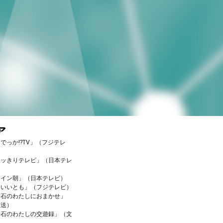
ア
でっか!?TV」（フジテレ
いッきりテレビ」（日本テレ
ムイン朝」（日本テレビ）
ていいとも」（フジテレビ）
平石のわたしにおまかせ」
放送）
平石のわたしの交遊録」（文